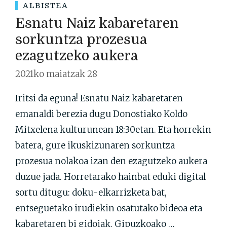
ALBISTEA
Esnatu Naiz kabaretaren
sorkuntza prozesua
ezagutzeko aukera
2021ko maiatzak 28
Iritsi da eguna! Esnatu Naiz kabaretaren
emanaldi berezia dugu Donostiako Koldo
Mitxelena kulturunean 18:30etan. Eta horrekin
batera, gure ikuskizunaren sorkuntza
prozesua nolakoa izan den ezagutzeko aukera
duzue jada. Horretarako hainbat eduki digital
sortu ditugu: doku-elkarrizketa bat,
entseguetako irudiekin osatutako bideoa eta
kabaretaren bi gidoiak. Gipuzkoako …