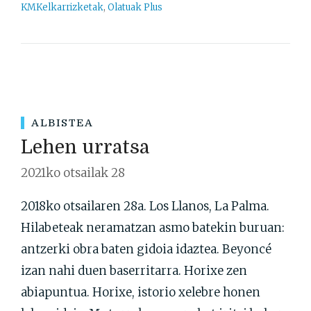
KMKelkarrizketak
,
Olatuak Plus
ALBISTEA
Lehen urratsa
2021ko otsailak 28
2018ko otsailaren 28a. Los Llanos, La Palma.
Hilabeteak neramatzan asmo batekin buruan:
antzerki obra baten gidoia idaztea. Beyoncé
izan nahi duen baserritarra. Horixe zen
abiapuntua. Horixe, istorio xelebre honen