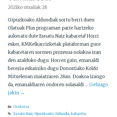
2021ko otsailak 28
Gipuzkoako Aldundiak sortu berri duen
Olatuak Plus programan parte hartzeko
aukeratu dute Esnatu Naiz kabareta! Horri
esker, KMKelkarrizketak plataforman gure
kabaretaren sormen prozesua nolakoa izan
den azalduko dugu. Horrez gain, emanaldi
berezia eskainiko dugu Donostiako Koldo
Mitxelenan maiatzaren 28an. Doakoa izango
da, emanaldiaren ondoren solasaldi …
Gehiago
jakin →
Atalak
Orokorra
Etiketak
Esnatu Naiz
,
Gipuzkoako Aldundia
,
kabareta
,