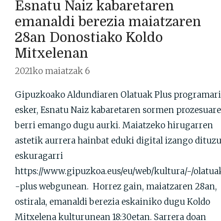
Esnatu Naiz kabaretaren
emanaldi berezia maiatzaren
28an Donostiako Koldo
Mitxelenan
2021ko maiatzak 6
Gipuzkoako Aldundiaren Olatuak Plus programari
esker, Esnatu Naiz kabaretaren sormen prozesuar
berri emango dugu aurki. Maiatzeko hirugarren
astetik aurrera hainbat eduki digital izango dituz
eskuragarri
https://www.gipuzkoa.eus/eu/web/kultura/-/olatua
-plus webgunean. Horrez gain, maiatzaren 28an,
ostirala, emanaldi berezia eskainiko dugu Koldo
Mitxelena kulturunean 18:30etan. Sarrera doan