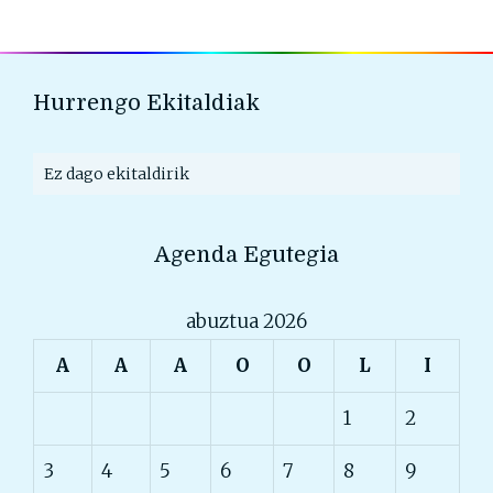
Hurrengo Ekitaldiak
Ez dago ekitaldirik
Agenda Egutegia
abuztua 2026
A
A
A
O
O
L
I
1
2
3
4
5
6
7
8
9