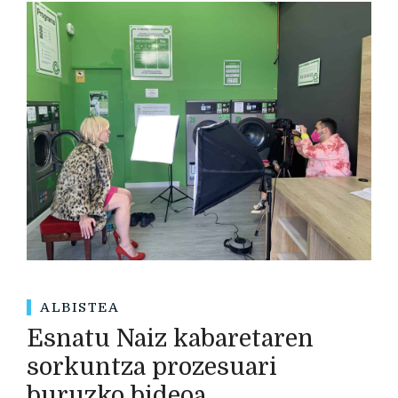
ALBISTEA
Esnatu Naiz kabaretaren
sorkuntza prozesuari
buruzko bideoa