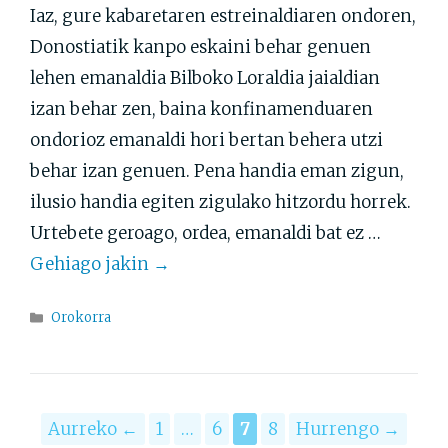
Iaz, gure kabaretaren estreinaldiaren ondoren,
Donostiatik kanpo eskaini behar genuen
lehen emanaldia Bilboko Loraldia jaialdian
izan behar zen, baina konfinamenduaren
ondorioz emanaldi hori bertan behera utzi
behar izan genuen. Pena handia eman zigun,
ilusio handia egiten zigulako hitzordu horrek.
Urtebete geroago, ordea, emanaldi bat ez …
Gehiago jakin →
Atalak
Orokorra
Orrialdea
Orrialdea
Orrialdea
Orrialdea
Aurreko
←
1
…
6
7
8
Hurrengo
→