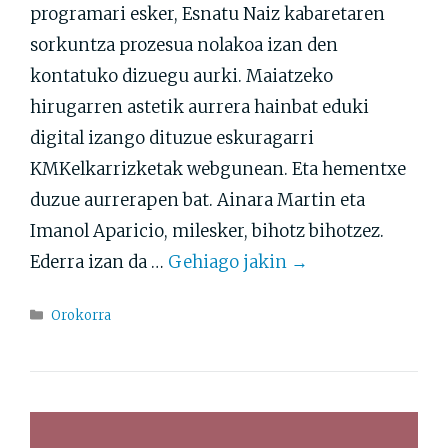
programari esker, Esnatu Naiz kabaretaren
sorkuntza prozesua nolakoa izan den
kontatuko dizuegu aurki. Maiatzeko
hirugarren astetik aurrera hainbat eduki
digital izango dituzue eskuragarri
KMKelkarrizketak webgunean. Eta hementxe
duzue aurrerapen bat. Ainara Martin eta
Imanol Aparicio, milesker, bihotz bihotzez.
Ederra izan da …
Gehiago jakin →
Atalak
Orokorra