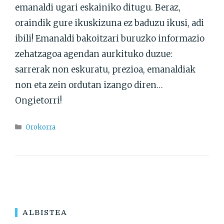
emanaldi ugari eskainiko ditugu. Beraz,
oraindik gure ikuskizuna ez baduzu ikusi, adi
ibili! Emanaldi bakoitzari buruzko informazio
zehatzagoa agendan aurkituko duzue:
sarrerak non eskuratu, prezioa, emanaldiak
non eta zein ordutan izango diren…
Ongietorri!
Atalak
Orokorra
ALBISTEA