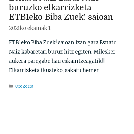
buruzko elkarrizketa
ETB1eko Biba Zuek! saioan
2021ko ekainak 1
ETB1eko Biba Zuek! saioan izan gara Esnatu
Naiz kabaretari buruz hitz egiten. Milesker
aukera paregabe hau eskaintzeagatik!!!
Elkarrizketa ikusteko, sakatu hemen
Atalak
Orokorra