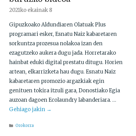
2021ko ekainak 8
Gipuzkoako Aldundiaren Olatuak Plus
programari esker, Esnatu Naiz kabaretaren
sorkuntza prozesua nolakoa izan den
ezagutzeko aukera dugu jada. Horretarako
hainbat eduki digital prestatu ditugu. Horien
artean, elkarrizketa hau dugu. Esnatu Naiz
kabaretaren promozio argazkiak egin
genituen tokira itzuli gara, Donostiako Egia
auzoan dagoen Ecolaundry labanderiara. …
Gehiago jakin →
Atalak
Orokorra