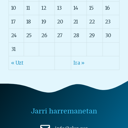
10
11
12
13
14
15
16
17
18
19
20
21
22
23
24
25
26
27
28
29
30
31
« Uzt
Ira »
Jarri harremanetan