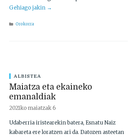
Gehiago jakin →
Atalak
Orokorra
ALBISTEA
Maiatza eta ekaineko
emanaldiak
2021ko maiatzak 6
Udaberria iristearekin batera, Esnatu Naiz
kabareta ere loratzen ari da. Datozen asteetan