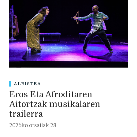
ALBISTEA
Eros Eta Afroditaren
Aitortzak musikalaren
trailerra
2026ko otsailak 28