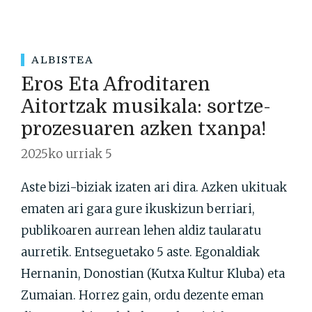
ALBISTEA
Eros Eta Afroditaren
Aitortzak musikala: sortze-
prozesuaren azken txanpa!
2025ko urriak 5
Aste bizi-biziak izaten ari dira. Azken ukituak
ematen ari gara gure ikuskizun berriari,
publikoaren aurrean lehen aldiz taularatu
aurretik. Entseguetako 5 aste. Egonaldiak
Hernanin, Donostian (Kutxa Kultur Kluba) eta
Zumaian. Horrez gain, ordu dezente eman