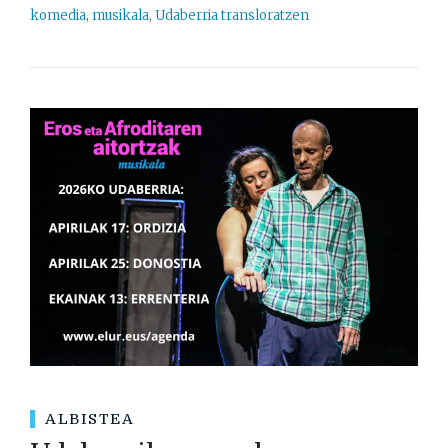
komedia
,
musikala
,
Udaberria transloratzen
ALBISTEA