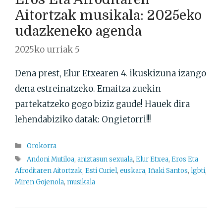
Aitortzak musikala: 2025eko
udazkeneko agenda
2025ko urriak 5
Dena prest, Elur Etxearen 4. ikuskizuna izango
dena estreinatzeko. Emaitza zuekin
partekatzeko gogo biziz gaude! Hauek dira
lehendabiziko datak: Ongietorri!!!
Atalak
Orokorra
Etiketak
Andoni Mutiloa
,
aniztasun sexuala
,
Elur Etxea
,
Eros Eta
Afroditaren Aitortzak
,
Esti Curiel
,
euskara
,
Iñaki Santos
,
lgbti
,
Miren Gojenola
,
musikala