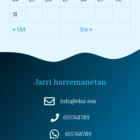
31
« Uzt
Ira »
Jarri harremanetan
info@elur.eus
655748789
655748789