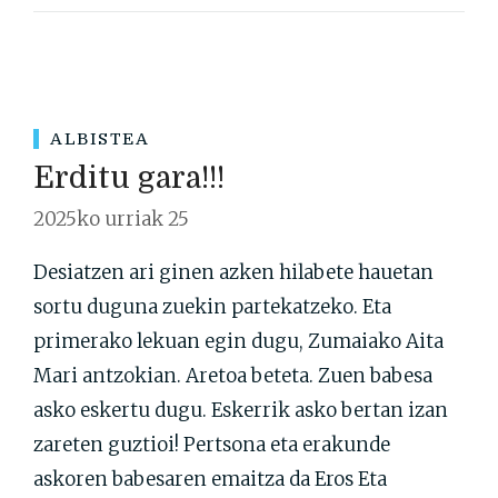
ALBISTEA
Erditu gara!!!
2025ko urriak 25
Desiatzen ari ginen azken hilabete hauetan
sortu duguna zuekin partekatzeko. Eta
primerako lekuan egin dugu, Zumaiako Aita
Mari antzokian. Aretoa beteta. Zuen babesa
asko eskertu dugu. Eskerrik asko bertan izan
zareten guztioi! Pertsona eta erakunde
askoren babesaren emaitza da Eros Eta