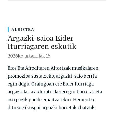
ALBISTEA
Argazki-saioa Eider
Iturriagaren eskutik
2026ko urtarrilak 16
Eros Eta Afroditaren Aitortzak musikalaren
promozioa sustatzeko, argazki-saio berria
egin dugu. Oraingoan ere Eider Iturriaga
argazkilaria arduratu da zeregin horretaz eta
oso pozik gaude emaitzarekin. Hementxe
dituzue ikusgai argazki horietako batzuk: