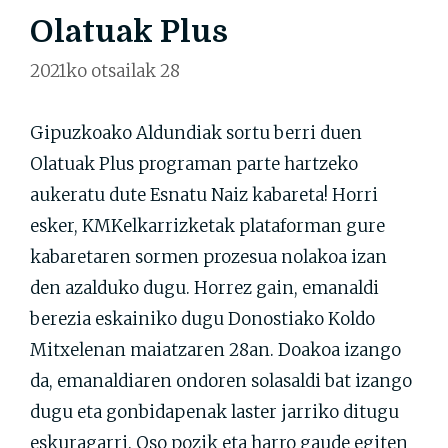
Olatuak Plus
2021ko otsailak 28
Gipuzkoako Aldundiak sortu berri duen
Olatuak Plus programan parte hartzeko
aukeratu dute Esnatu Naiz kabareta! Horri
esker, KMKelkarrizketak plataforman gure
kabaretaren sormen prozesua nolakoa izan
den azalduko dugu. Horrez gain, emanaldi
berezia eskainiko dugu Donostiako Koldo
Mitxelenan maiatzaren 28an. Doakoa izango
da, emanaldiaren ondoren solasaldi bat izango
dugu eta gonbidapenak laster jarriko ditugu
eskuragarri. Oso pozik eta harro gaude egiten