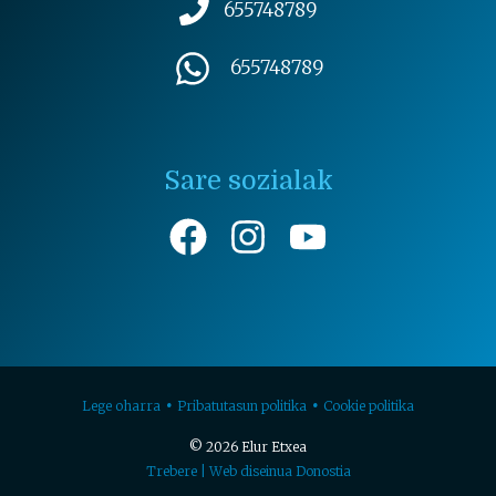
655748789
655748789
Sare sozialak
Lege oharra
Pribatutasun politika
Cookie politika
© 2026 Elur Etxea
Trebere | Web diseinua Donostia