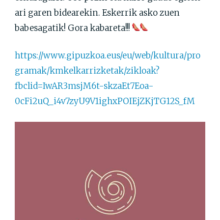
ari garen bidearekin. Eskerrik asko zuen
babesagatik! Gora kabareta!!!
https://www.gipuzkoa.eus/eu/web/kultura/pro
gramak/kmkelkarrizketak/zikloak?
fbclid=IwAR3msjM6t-skzaEt7Eoa-
0cFi2uQ_i4v7zyU9V1ighxPOIEjZKjTG12S_fM