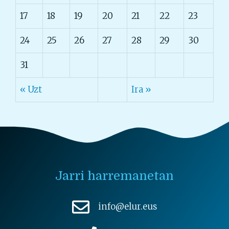
17
18
19
20
21
22
23
24
25
26
27
28
29
30
31
« Uzt
Ira »
Jarri harremanetan
info@elur.eus