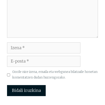
Izena
E-
posta
Gorde nire izena, emaila eta webgunea bilatzaile honetan
komentatzen dudan hurrengorako.