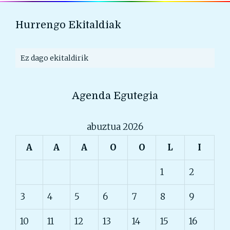
Hurrengo Ekitaldiak
Ez dago ekitaldirik
Agenda Egutegia
abuztua 2026
A
A
A
O
O
L
I
1
2
3
4
5
6
7
8
9
10
11
12
13
14
15
16