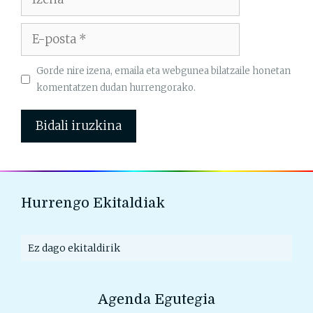
E-
posta
Gorde nire izena, emaila eta webgunea bilatzaile honetan
komentatzen dudan hurrengorako.
Hurrengo Ekitaldiak
Ez dago ekitaldirik
Agenda Egutegia