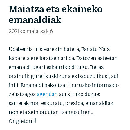
Maiatza eta ekaineko
emanaldiak
2021ko maiatzak 6
Udaberria iristearekin batera, Esnatu Naiz
kabareta ere loratzen ari da. Datozen asteetan
emanaldi ugari eskainiko ditugu. Beraz,
oraindik gure ikuskizuna ez baduzu ikusi, adi
ibili! Emanaldi bakoitzari buruzko informazio
zehatzagoa
agendan
aurkituko duzue:
sarrerak non eskuratu, prezioa, emanaldiak
non eta zein ordutan izango diren…
Ongietorri!