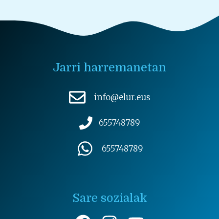
Jarri harremanetan
info@elur.eus
655748789
655748789
Sare sozialak