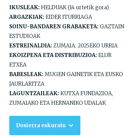
IKUSLEAK:
HELDUAK (14 urtetik gora)
ARGAZKIAK:
EIDER ITURRIAGA
SOINU-BANDAREN GRABAKETA:
GAZTAIN
ESTUDIOAK
ESTREINALDIA:
ZUMAIA. 2025EKO URRIA
EKOIZPENA ETA DISTRIBUZIOA:
ELUR
ETXEA
BABESLEAK:
MUGEN GAINETIK ETA EUSKO
JAURLARITZA
LAGUNTZAILEAK:
KUTXA FUNDAZIOA,
ZUMAIAKO ETA HERNANIKO UDALAK
Dosierra eskuratu