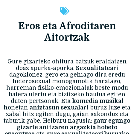
Eros eta Afroditaren
Aitortzak
Gure gizarteko ohitura batzuk eraldatzen
doaz apurka-apurka.
Sexualitatea
ri
dagokionez, gero eta gehiago dira eredu
heterosexual monogamotik haratago,
harreman fisiko-emozionalak beste modu
batera ulertu eta bizitzeko hautua egiten
duten pertsonak. Eta
komedia musikal
honetan
aniztasun sexuala
ri buruz luze eta
zabal hitz egiten dugu, gaian sakonduz eta
taburik gabe. Helburu nagusia:
gaur egungo
gizarte anitzaren
argazkia hobeto