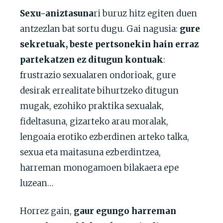
Sexu-aniztasuna
ri buruz hitz egiten duen
antzezlan bat sortu dugu. Gai nagusia:
gure
sekretuak, beste pertsonekin hain erraz
partekatzen ez ditugun kontuak
:
frustrazio sexualaren ondorioak, gure
desirak errealitate bihurtzeko ditugun
mugak, ezohiko praktika sexualak,
fideltasuna, gizarteko arau moralak,
lengoaia erotiko ezberdinen arteko talka,
sexua eta maitasuna ezberdintzea,
harreman monogamoen bilakaera epe
luzean…
Horrez gain,
gaur egungo harreman