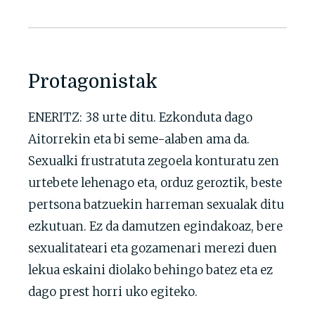
Protagonistak
ENERITZ: 38 urte ditu. Ezkonduta dago
Aitorrekin eta bi seme-alaben ama da.
Sexualki frustratuta zegoela konturatu zen
urtebete lehenago eta, orduz geroztik, beste
pertsona batzuekin harreman sexualak ditu
ezkutuan. Ez da damutzen egindakoaz, bere
sexualitateari eta gozamenari merezi duen
lekua eskaini diolako behingo batez eta ez
dago prest horri uko egiteko.