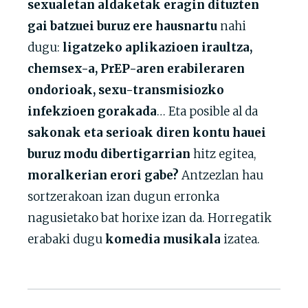
sexualetan aldaketak eragin dituzten
gai batzuei buruz ere hausnartu
nahi
dugu:
ligatzeko aplikazioen iraultza,
chemsex-a, PrEP-aren erabileraren
ondorioak, sexu-transmisiozko
infekzioen gorakada
… Eta posible al da
sakonak eta serioak diren kontu hauei
buruz modu dibertigarrian
hitz egitea,
moralkerian erori gabe?
Antzezlan hau
sortzerakoan izan dugun erronka
nagusietako bat horixe izan da. Horregatik
erabaki dugu
komedia musikala
izatea.