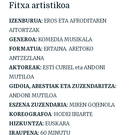
Fitxa artistikoa
IZENBURUA:
EROS ETA AFRODITAREN
AITORTZAK
GENEROA:
KOMEDIA MUSIKALA
FORMATUA:
ERTAINA. ARETOKO
ANTZEZLANA
AKTOREAK:
ESTI CURIEL eta ANDONI
MUTILOA
GIDOIA, ABESTIAK ETA ZUZENDARITZA:
ANDONI MUTILOA
ESZENA ZUZENDARIA:
MIREN GOJENOLA
KOREOGRAFOA
: HODEI IRIARTE
HIZKUNTZA:
EUSKARA
IRAUPENA:
60 MINUTU