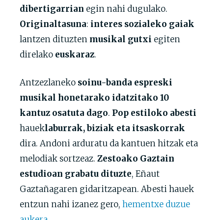
dibertigarrian
egin nahi dugulako.
Originaltasuna
:
interes sozialeko gaiak
lantzen dituzten
musikal gutxi
egiten
direlako
euskaraz
.
Antzezlaneko
soinu-banda espreski
musikal honetarako idatzitako 10
kantuz osatuta dago
.
Pop estiloko abesti
hauek
laburrak, biziak eta itsaskorrak
dira. Andoni arduratu da kantuen hitzak eta
melodiak sortzeaz.
Zestoako Gaztain
estudioan grabatu dituzte
, Eñaut
Gaztañagaren gidaritzapean. Abesti hauek
entzun nahi izanez gero,
hementxe duzue
aukera
.