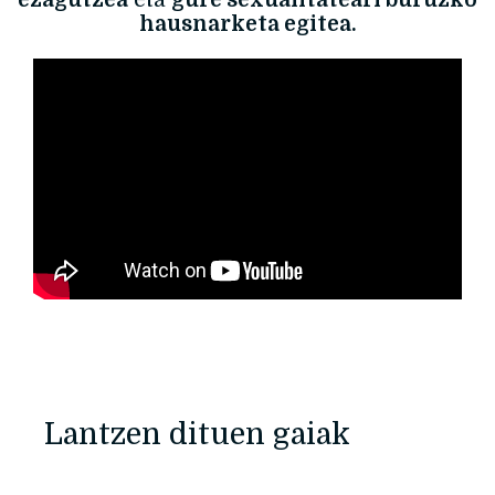
ezagutzea
eta
gure sexualitateari buruzko
hausnarketa egitea.
Lantzen dituen gaiak