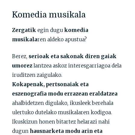
Komedia musikala
Zergatik
egin dugu
komedia
musikala
ren aldeko apustua?
Berez,
serioak eta sakonak diren gaiak
umorez
lantzea askoz interesgarriagoa dela
iruditzen zaigulako.
Kokapenak, pertsonaiak eta
eszenografia modu errazean eraldatzea
ahalbidetzen digulako, ikusleek berehala
ulertuko dutelako musikalaren kodigoa.
Ikuskizun honen bitartez helarazi nahi
dugun
hausnarketa modu arin eta