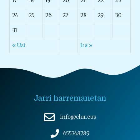
17
18
19
20
21
22
23
24
25
26
27
28
29
30
31
« Uzt
Ira »
Jarri harremanetan
info@elur.eus
655748789