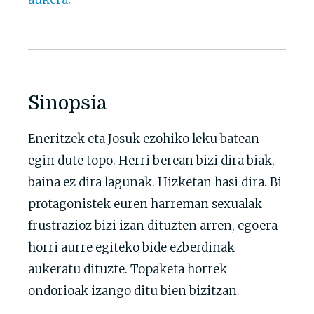
Sinopsia
Eneritzek eta Josuk ezohiko leku batean
egin dute topo. Herri berean bizi dira biak,
baina ez dira lagunak. Hizketan hasi dira. Bi
protagonistek euren harreman sexualak
frustrazioz bizi izan dituzten arren, egoera
horri aurre egiteko bide ezberdinak
aukeratu dituzte. Topaketa horrek
ondorioak izango ditu bien bizitzan.