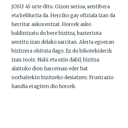
JOSU: 45 urte ditu. Gizon serioa, sentibera
eta beldurtia da. Herriko gay ofiziala izan da
herritar askorentzat. Horrek asko
baldintzatu du bere bizitza, baztertuta
sentitu izan delako sarritan. Alerta egoeran
bizitzera ohituta dago. Ez du bikotekiderik
izan inoiz. Nahi eta ezin dabil, bizitza
alaituko dion harreman eder bat
norbaitekin bizitzeko desiatzen. Frustrazio
handia eragiten dio horrek.