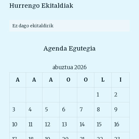
Hurrengo Ekitaldiak
Ez dago ekitaldirik
Agenda Egutegia
abuztua 2026
A
A
A
O
O
L
I
1
2
3
4
5
6
7
8
9
10
11
12
13
14
15
16