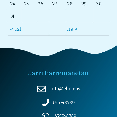
24
25
26
27
28
29
30
31
« Uzt
Ira »
Jarri harremanetan
info@elur.eus
655748789
655748789