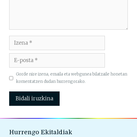
Izena
E-
posta
Gorde nire izena, emaila eta webgunea bilatzaile honetan
komentatzen dudan hurrengorako.
Hurrengo Ekitaldiak