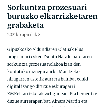
Sorkuntza prozesuari
buruzko elkarrizketaren
grabaketa
2021ko apirilak 8
Gipuzkoako Aldundiaren Olatuak Plus
programari esker, Esnatu Naiz kabaretaren
sorkuntza prozesua nolakoa izan den
kontatuko dizuegu aurki. Maiatzeko
hirugarren astetik aurrera hainbat eduki
digital izango dituzue eskuragarri
KMKelkarrizketak webgunean. Eta hementxe
duzue aurrerapen bat. Ainara Martin eta