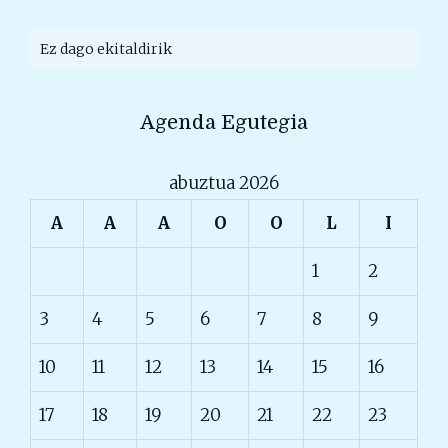
Ez dago ekitaldirik
Agenda Egutegia
abuztua 2026
A
A
A
O
O
L
I
1
2
3
4
5
6
7
8
9
10
11
12
13
14
15
16
17
18
19
20
21
22
23