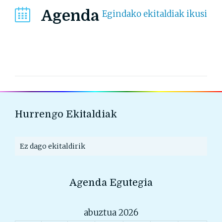
Agenda
Egindako ekitaldiak ikusi
Hurrengo Ekitaldiak
Ez dago ekitaldirik
Agenda Egutegia
abuztua 2026