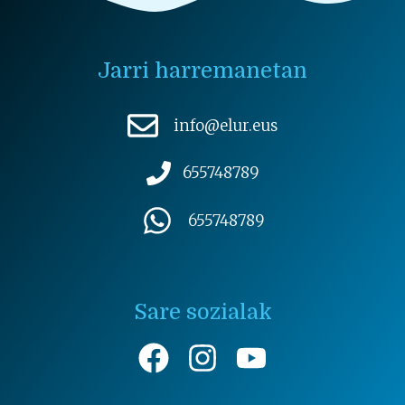
Jarri harremanetan
info@elur.eus
655748789
655748789
Sare sozialak