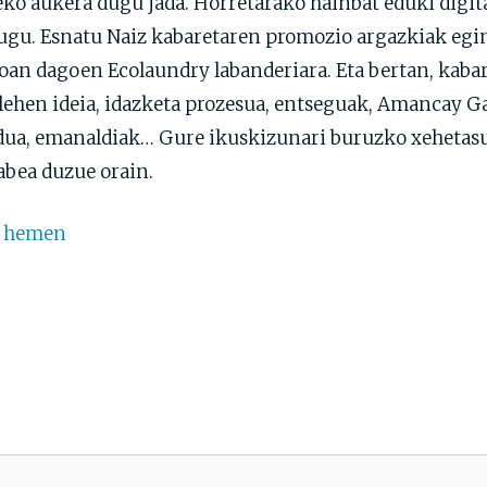
ko aukera dugu jada. Horretarako hainbat eduki digita
dugu. Esnatu Naiz kabaretaren promozio argazkiak egin
oan dagoen Ecolaundry labanderiara. Eta bertan, kaba
: lehen ideia, idazketa prozesua, entseguak, Amancay G
dua, emanaldiak… Gure ikuskizunari buruzko xehetas
abea duzue orain.
k
hemen