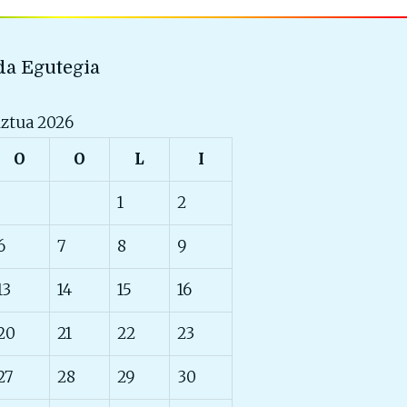
a Egutegia
ztua 2026
O
O
L
I
1
2
6
7
8
9
13
14
15
16
20
21
22
23
27
28
29
30