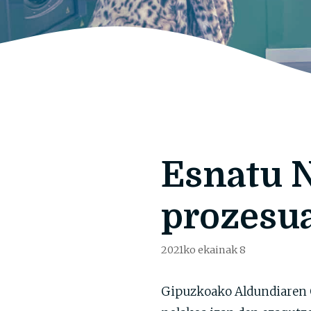
Esnatu N
prozesua
2021ko ekainak 8
Gipuzkoako Aldundiaren O