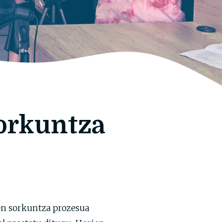
orkuntza
en sorkuntza prozesua