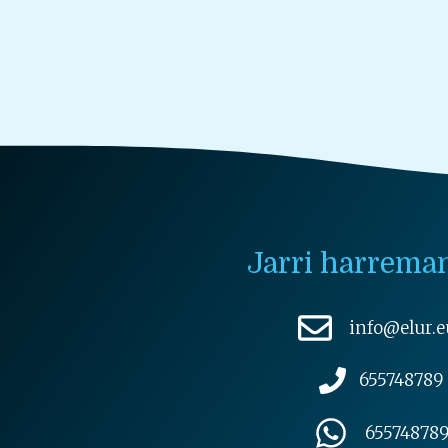
Jarri harrema
info@elur.e
655748789
65574878