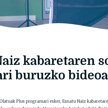
aiz kabaretaren s
ri buruzko bideoa
latuak Plus programari esker, Esnatu Naiz kabaretar