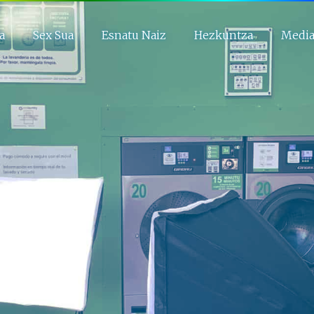
a
Sex Sua
Esnatu Naiz
Hezkuntza
Medi