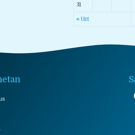
31
« Uzt
netan
S
us
9