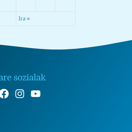
Ira »
are sozialak