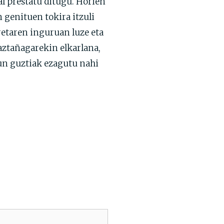
l prestatu ditugu. Horien
 genituen tokira itzuli
retaren inguruan luze eta
aztañagarekin elkarlana,
un guztiak ezagutu nahi