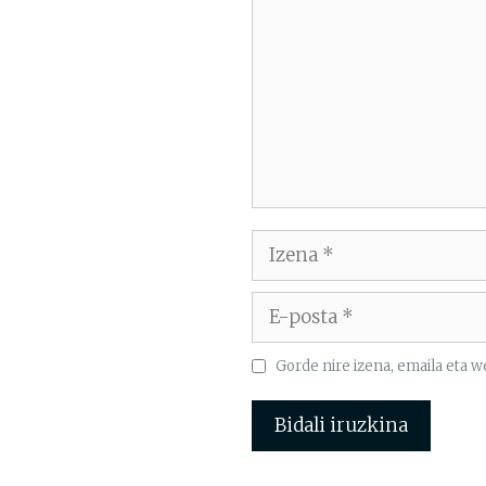
Izena
E-
posta
Gorde nire izena, emaila eta