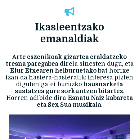
Ikasleentzako
emanaldiak
Arte eszenikoak gizartea eraldatzeko
tresna paregabea
direla sinesten dugu, eta
Elur Etxearen helburuetako bat
horixe
izan da hasiera-hasieratik: interesa pizten
diguten gaiei buruzko
hausnarketa
sustatzea gure sorkuntzen bitartez
.
Horren adibide dira
Esnatu Naiz kabareta
eta Sex Sua musikala
.