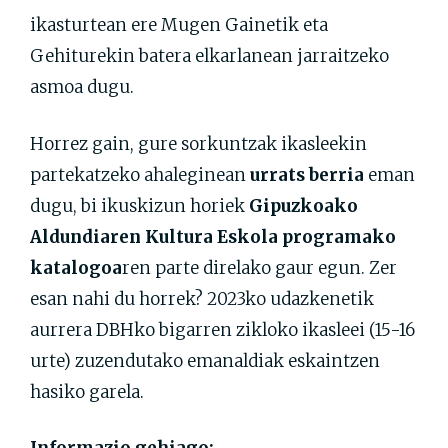
ikasturtean ere Mugen Gainetik eta
Gehiturekin batera elkarlanean jarraitzeko
asmoa dugu.
Horrez gain, gure sorkuntzak ikasleekin
partekatzeko ahaleginean
urrats berria
eman
dugu, bi ikuskizun horiek
Gipuzkoako
Aldundiaren Kultura Eskola programako
katalogoa
ren parte direlako gaur egun. Zer
esan nahi du horrek? 2023ko udazkenetik
aurrera DBHko bigarren zikloko ikasleei (15-16
urte) zuzendutako emanaldiak eskaintzen
hasiko garela.