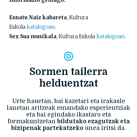
Informazio gehiago:
Esnatu Naiz kabareta
, Kultura
Eskola
katalogoan
.
Sex Sua musikala
, Kultura Eskola
katalogoan
.
Sormen tailerra
helduentzat
Urte hauetan, bai kazetari eta irakasle
lanetan aritzeak emandako esperientziak
eta bai egindako ikastaro eta
formakuntzetan
bildutako ezagutzak eta
bizipenak partekatzeko
unea iritsi da.