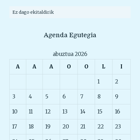
Ez dago ekitaldirik
Agenda Egutegia
abuztua 2026
A
A
A
O
O
L
I
1
2
3
4
5
6
7
8
9
10
11
12
13
14
15
16
17
18
19
20
21
22
23