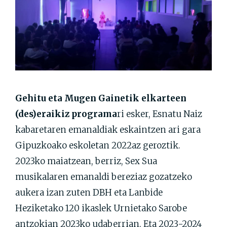
Gehitu eta Mugen Gainetik elkarteen
(des)eraikiz programa
ri esker, Esnatu Naiz
kabaretaren emanaldiak eskaintzen ari gara
Gipuzkoako eskoletan 2022az geroztik.
2023ko maiatzean, berriz, Sex Sua
musikalaren emanaldi bereziaz gozatzeko
aukera izan zuten DBH eta Lanbide
Heziketako 120 ikaslek Urnietako Sarobe
antzokian 2023ko udaberrian. Eta 2023-2024