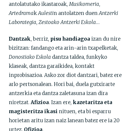
antolatutako ikastaroak,
Musikomeria
,
Artedrama
k
Aulesti
n antolatzen duen
Antzerki
Laborategia
,
Zestoako Antzerki Eskola
…
Dantzak
, berriz,
pisu handiagoa
izan du nire
bizitzan: fandango eta arin-arin txapelketak,
Donostiako Eskola
dantza taldea, funkyko
klaseak, dantza garaikidea, kontakt
inprobisazioa. Asko zor diot dantzari, batez ere
arlo pertsonalean. Hori bai, duela gutxirarte
antzerkia eta dantza zaletasuna izan dira
niretzat.
Afizioa
. Izan ere,
k
azetaritza eta
magisteritza ikasi
nituen, eta bi esparru
horietan aritu izan naiz lanean batez ere ia 20
urtez.
Ofizioa
.