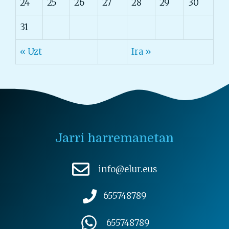
24
25
26
27
28
29
30
31
« Uzt
Ira »
Jarri harremanetan
info@elur.eus
655748789
655748789