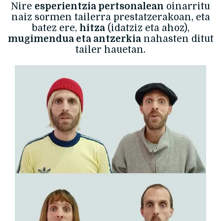
Nire
esperientzia pertsonalean
oinarritu
naiz sormen tailerra prestatzerakoan, eta
batez ere,
hitza
(idatziz eta ahoz),
mugimendua eta antzerkia
nahasten ditut
tailer hauetan.