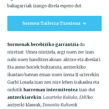
baliagarriak izango direla espero dut.
Sormen Tailerra Txostena
Sormenak berebiziko garrantzia
du
niretzat. Umea nintzela, argi nuen zer izan
nahi nuen handitzerakoan: aktore eta abeslari.
Eta asmo horiek bultzatuta, antzerkiko
ikastaro batean eman nuen izena 11 urterekin.
Garbi Losada izan zen nire lehen irakaslea eta
ordutik
harreman intermitentea
izan dut
antzerkiarekin
:
Lasarteko Kukuka
,
EHU
ko
antzerki klaseak,
Donostia Kultura
k