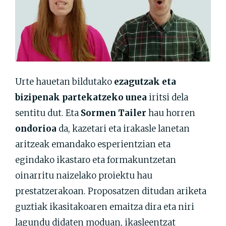
Urte hauetan bildutako
ezagutzak eta
bizipenak partekatzeko unea
iritsi dela
sentitu dut. Eta
Sormen Tailer
hau horren
ondorioa
da, kazetari eta irakasle lanetan
aritzeak emandako esperientzian eta
egindako ikastaro eta formakuntzetan
oinarritu naizelako proiektu hau
prestatzerakoan. Proposatzen ditudan ariketa
guztiak ikasitakoaren emaitza dira eta niri
lagundu didaten moduan, ikasleentzat