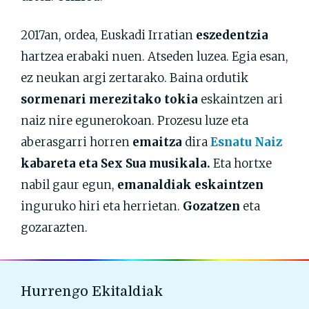
2017an, ordea, Euskadi Irratian
eszedentzia
hartzea erabaki nuen. Atseden luzea. Egia esan,
ez neukan argi zertarako. Baina ordutik
s
ormenari merezitako tokia
eskaintzen ari
naiz nire egunerokoan. Prozesu luze eta
aberasgarri horren
emaitza
dira
Esnatu Naiz
kabareta eta Sex Sua musikala.
Eta hortxe
nabil gaur egun,
emanaldiak eskaintzen
inguruko hiri eta herrietan.
Gozatzen
eta
gozarazten.
Hurrengo Ekitaldiak