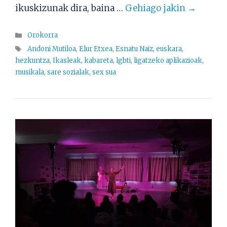
ikuskizunak dira, baina …
Gehiago jakin →
Atalak
Orokorra
Etiketak
Andoni Mutiloa
,
Elur Etxea
,
Esnatu Naiz
,
euskara
,
hezkuntza
,
Ikasleak
,
kabareta
,
lgbti
,
ligatzeko aplikazioak
,
musikala
,
sare sozialak
,
sex sua