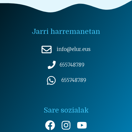
Jarri harremanetan
info@elur.eus
655748789
655748789
Sare sozialak