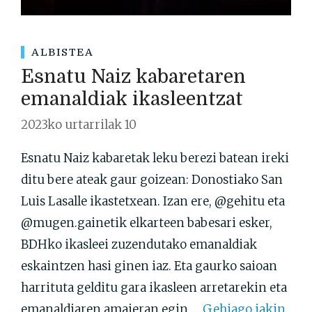
ALBISTEA
Esnatu Naiz kabaretaren
emanaldiak ikasleentzat
2023ko urtarrilak 10
Esnatu Naiz kabaretak leku berezi batean ireki
ditu bere ateak gaur goizean: Donostiako San
Luis Lasalle ikastetxean. Izan ere, @gehitu eta
@mugen.gainetik elkarteen babesari esker,
BDHko ikasleei zuzendutako emanaldiak
eskaintzen hasi ginen iaz. Eta gaurko saioan
harrituta gelditu gara ikasleen arretarekin eta
emanaldiaren amaieran egin …
Gehiago jakin