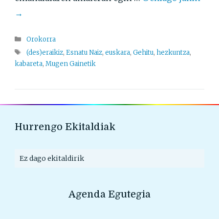
→
Atalak
Orokorra
Etiketak
(des)eraikiz
,
Esnatu Naiz
,
euskara
,
Gehitu
,
hezkuntza
,
kabareta
,
Mugen Gainetik
Hurrengo Ekitaldiak
Ez dago ekitaldirik
Agenda Egutegia