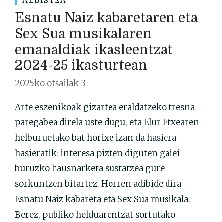
ALBISTEA
Esnatu Naiz kabaretaren eta
Sex Sua musikalaren
emanaldiak ikasleentzat
2024-25 ikasturtean
2025ko otsailak 3
Arte eszenikoak gizartea eraldatzeko tresna
paregabea direla uste dugu, eta Elur Etxearen
helburuetako bat horixe izan da hasiera-
hasieratik: interesa pizten diguten gaiei
buruzko hausnarketa sustatzea gure
sorkuntzen bitartez. Horren adibide dira
Esnatu Naiz kabareta eta Sex Sua musikala.
Berez, publiko helduarentzat sortutako