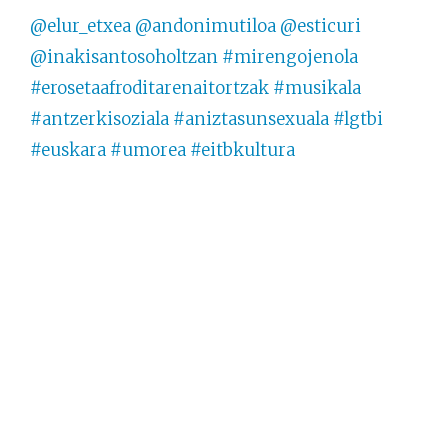
@elur_etxea
@andonimutiloa
@esticuri
@inakisantosoholtzan
#mirengojenola
#erosetaafroditarenaitortzak
#musikala
#antzerkisoziala
#aniztasunsexuala
#lgtbi
#euskara
#umorea
#eitbkultura