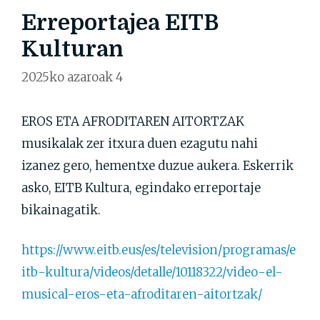
Erreportajea EITB
Kulturan
2025ko azaroak 4
EROS ETA AFRODITAREN AITORTZAK
musikalak zer itxura duen ezagutu nahi
izanez gero, hementxe duzue aukera. Eskerrik
asko, EITB Kultura, egindako erreportaje
bikainagatik.
https://www.eitb.eus/es/television/programas/e
itb-kultura/videos/detalle/10118322/video-el-
musical-eros-eta-afroditaren-aitortzak/