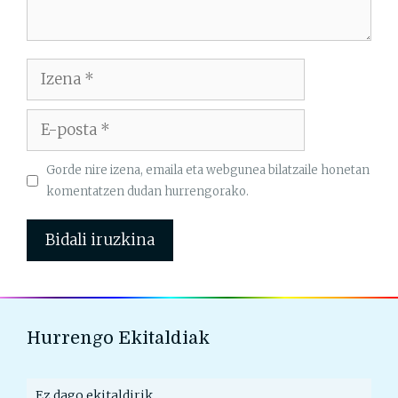
Izena
E-
posta
Gorde nire izena, emaila eta webgunea bilatzaile honetan
komentatzen dudan hurrengorako.
Hurrengo Ekitaldiak
Ez dago ekitaldirik