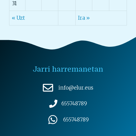
31
« Uzt
Ira »
Jarri harremanetan
info@elur.eus
655748789
655748789