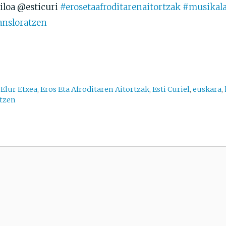
loa @esticuri
#erosetaafroditarenaitortzak
#musikal
ansloratzen
,
Elur Etxea
,
Eros Eta Afroditaren Aitortzak
,
Esti Curiel
,
euskara
,
atzen