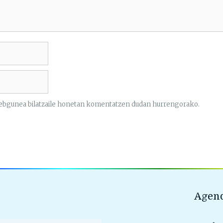
 webgunea bilatzaile honetan komentatzen dudan hurrengorako.
Agend