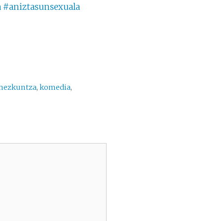
a
#aniztasunsexuala
hezkuntza
,
komedia
,