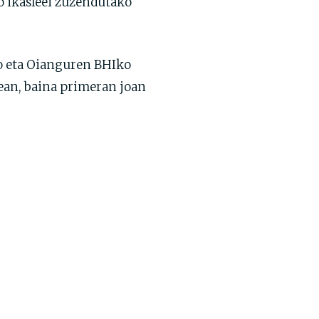
o ikasleei zuzendutako
ko eta Oianguren BHIko
tean, baina primeran joan