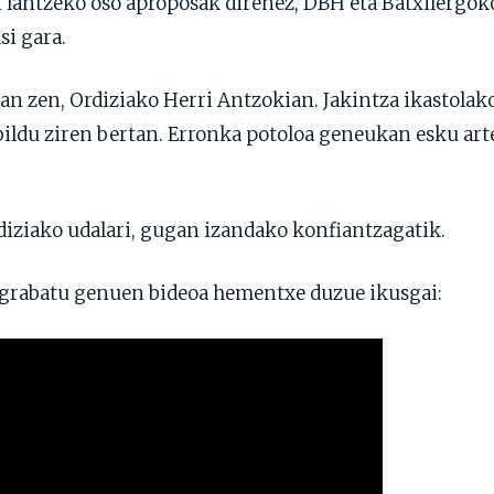
 lantzeko oso aproposak direnez, DBH eta Batxilergok
i gara.
zan zen, Ordiziako Herri Antzokian. Jakintza ikastola
bildu ziren bertan. Erronka potoloa geneukan esku ar
iziako udalari, gugan izandako konfiantzagatik.
grabatu genuen bideoa hementxe duzue ikusgai: