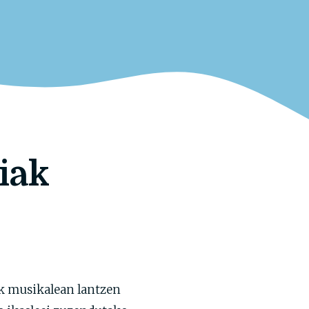
iak
ak musikalean lantzen