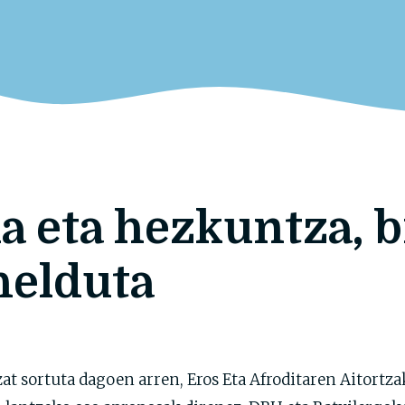
a eta hezkuntza, b
helduta
at sortuta dagoen arren, Eros Eta Afroditaren Aitortz