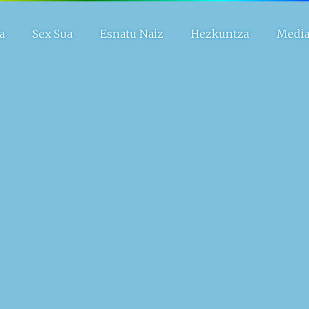
a
Sex Sua
Esnatu Naiz
Hezkuntza
Medi