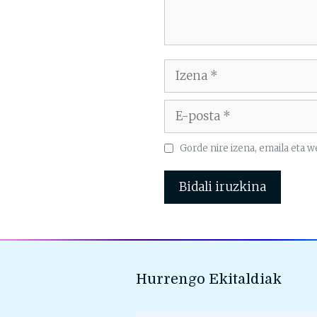
Izena
E-
posta
Gorde nire izena, emaila eta
Hurrengo Ekitaldiak