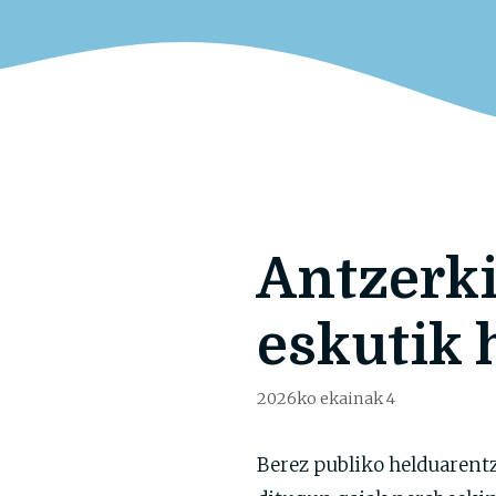
Antzerki
eskutik 
2026ko ekainak 4
Berez publiko helduarentz