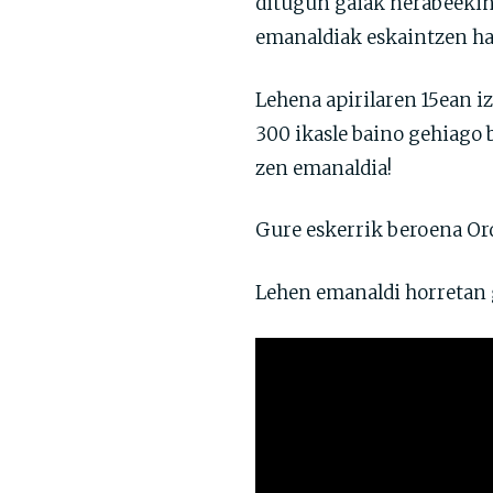
ditugun gaiak nerabeekin
emanaldiak eskaintzen has
Lehena apirilaren 15ean i
300 ikasle baino gehiago 
zen emanaldia!
Gure eskerrik beroena Ord
Lehen emanaldi horretan 