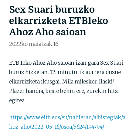
Sex Suari buruzko
elkarrizketa ETB1eko
Ahoz Aho saioan
2022ko maiatzak 16
ETB 1eko Ahoz Aho saioan izan gara Sex Suari
buruz hizketan. 12. minututik aurrera duzue
elkarrizketa ikusgai. Mila milesker, Ilaski!
Plazer handia, beste behin ere, zurekin hitz
egitea.
https://www.eitb.eus/eu/nahieran/albistegiak/a
hoz-aho/2022-05-16/osoa/5624/194794/