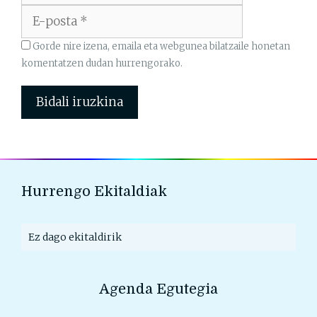
posta
Gorde nire izena, emaila eta webgunea bilatzaile honetan
komentatzen dudan hurrengorako.
Hurrengo Ekitaldiak
Ez dago ekitaldirik
Agenda Egutegia