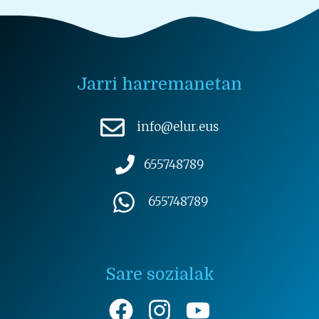
Jarri harremanetan
info@elur.eus
655748789
655748789
Sare sozialak