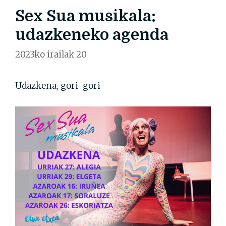
Sex Sua musikala:
udazkeneko agenda
2023ko irailak 20
Udazkena, gori-gori