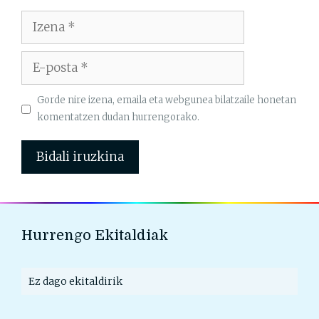
Izena
E-
posta
Gorde nire izena, emaila eta webgunea bilatzaile honetan
komentatzen dudan hurrengorako.
Hurrengo Ekitaldiak
Ez dago ekitaldirik