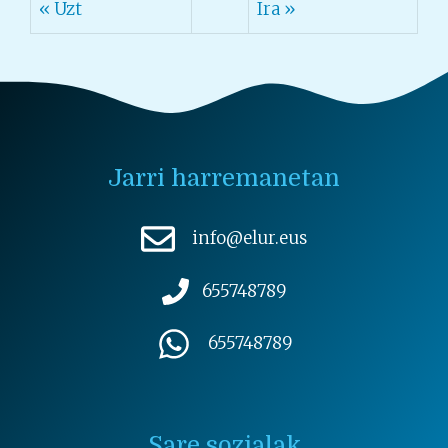
« Uzt
Ira »
Jarri harremanetan
info@elur.eus
655748789
655748789
Sare sozialak