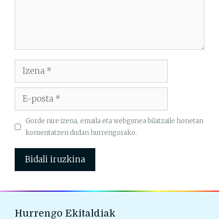
Izena
E-
posta
Gorde nire izena, emaila eta webgunea bilatzaile honetan
komentatzen dudan hurrengorako.
Hurrengo Ekitaldiak