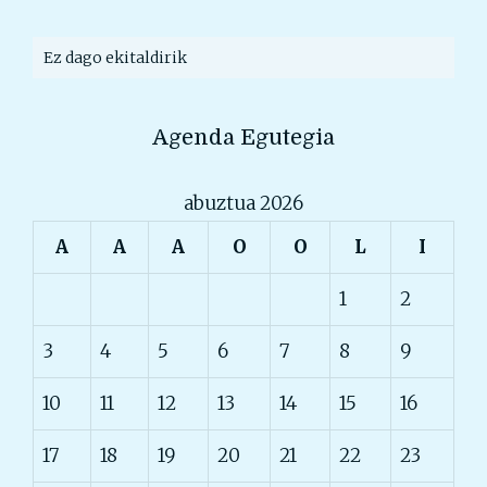
Ez dago ekitaldirik
Agenda Egutegia
abuztua 2026
A
A
A
O
O
L
I
1
2
3
4
5
6
7
8
9
10
11
12
13
14
15
16
17
18
19
20
21
22
23