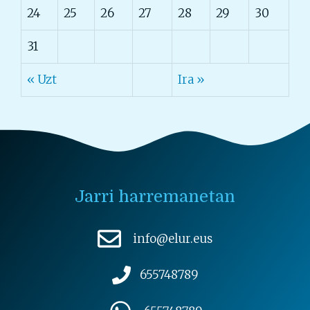
24
25
26
27
28
29
30
31
« Uzt
Ira »
Jarri harremanetan
info@elur.eus
655748789