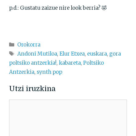
p.d.: Gustatu zaizue nire look berria? 🤣
Kategoriak
Orokorra
Etiketak
Andoni Mutiloa
,
Elur Etxea
,
euskara
,
gora
poltsiko antzerkia!
,
kabareta
,
Poltsiko
Antzerkia
,
synth pop
Utzi iruzkina
Iruzkina