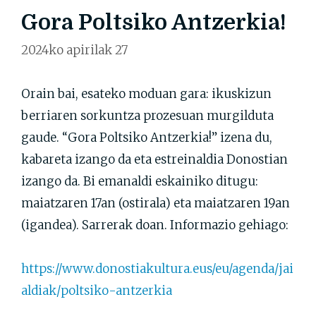
Gora Poltsiko Antzerkia!
2024ko apirilak 27
Orain bai, esateko moduan gara: ikuskizun
berriaren sorkuntza prozesuan murgilduta
gaude. “Gora Poltsiko Antzerkia!” izena du,
kabareta izango da eta estreinaldia Donostian
izango da. Bi emanaldi eskainiko ditugu:
maiatzaren 17an (ostirala) eta maiatzaren 19an
(igandea). Sarrerak doan. Informazio gehiago:
https://www.donostiakultura.eus/eu/agenda/jai
aldiak/poltsiko-antzerkia