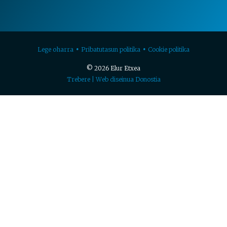
Lege oharra
Pribatutasun politika
Cookie politika
© 2026 Elur Etxea
Trebere | Web diseinua Donostia