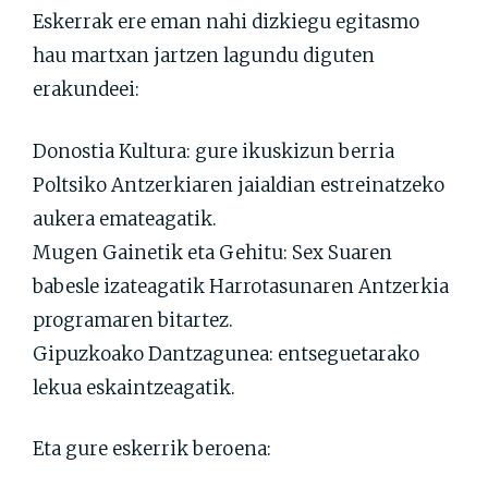
Eskerrak ere eman nahi dizkiegu egitasmo
hau martxan jartzen lagundu diguten
erakundeei:
Donostia Kultura: gure ikuskizun berria
Poltsiko Antzerkiaren jaialdian estreinatzeko
aukera emateagatik.
Mugen Gainetik eta Gehitu: Sex Suaren
babesle izateagatik Harrotasunaren Antzerkia
programaren bitartez.
Gipuzkoako Dantzagunea: entseguetarako
lekua eskaintzeagatik.
Eta gure eskerrik beroena: