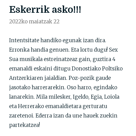
Eskerrik asko!!!
2022ko maiatzak 22
Intentsitate handiko egunak izan dira.
Erronka handia genuen. Eta lortu dugu! Sex
Sua musikala estreinatzeaz gain, guztira 4
emanaldi eskaini ditugu Donostiako Poltsiko
Antzerkiaren jaialdian. Poz-pozik gaude
jasotako harrerarekin. Oso harro, egindako
lanarekin. Mila milesker, Igeldo, Egia, Loiola
eta Herrerako emanaldietara gerturatu
zaretenoi. Ederra izan da une hauek zuekin
partekatzea!