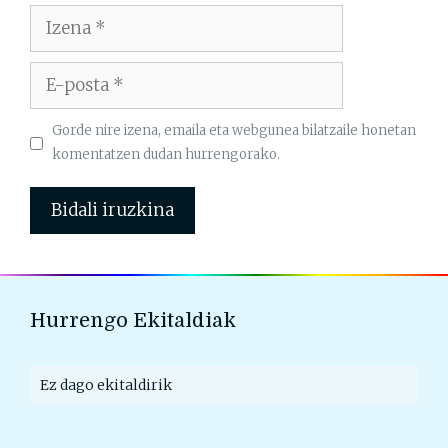
Izena
E-
posta
Gorde nire izena, emaila eta webgunea bilatzaile honetan
komentatzen dudan hurrengorako.
Hurrengo Ekitaldiak
Ez dago ekitaldirik