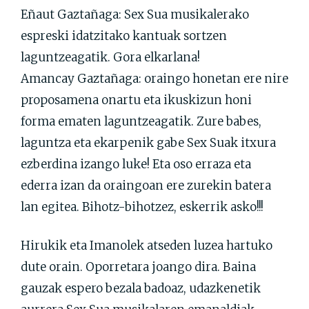
Eñaut Gaztañaga: Sex Sua musikalerako
espreski idatzitako kantuak sortzen
laguntzeagatik. Gora elkarlana!
Amancay Gaztañaga: oraingo honetan ere nire
proposamena onartu eta ikuskizun honi
forma ematen laguntzeagatik. Zure babes,
laguntza eta ekarpenik gabe Sex Suak itxura
ezberdina izango luke! Eta oso erraza eta
ederra izan da oraingoan ere zurekin batera
lan egitea. Bihotz-bihotzez, eskerrik asko!!!
Hirukik eta Imanolek atseden luzea hartuko
dute orain. Oporretara joango dira. Baina
gauzak espero bezala badoaz, udazkenetik