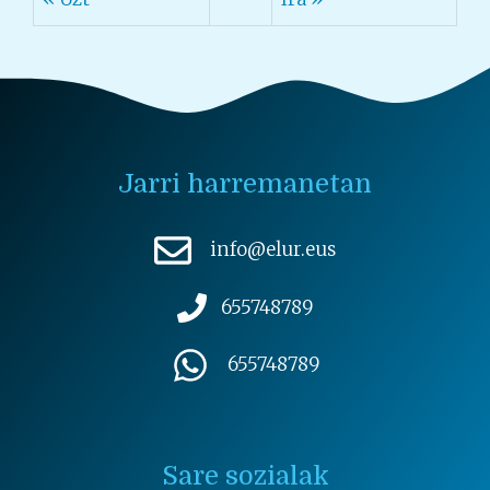
Jarri harremanetan
info@elur.eus
655748789
655748789
Sare sozialak