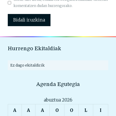
komentatzen dudan hurrengorako.
Hurrengo Ekitaldiak
Ez dago ekitaldirik
Agenda Egutegia
abuztua 2026
A
A
A
O
O
L
I