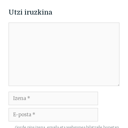
Utzi iruzkina
Iruzkina
Izena
E-
posta
Gorde nire izena, emaila eta webgunea bilatzaile honetan