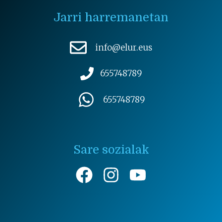
Jarri harremanetan
info@elur.eus
655748789
655748789
Sare sozialak