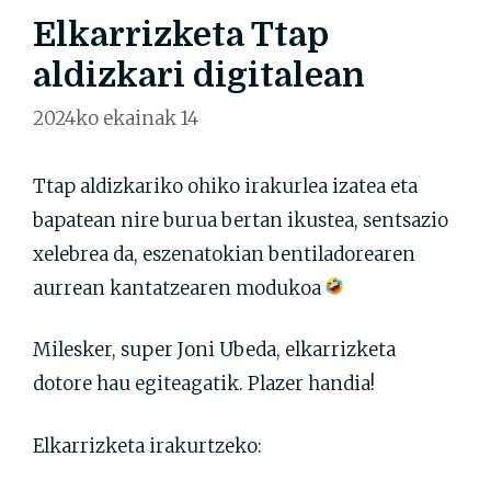
Elkarrizketa Ttap
aldizkari digitalean
2024ko ekainak 14
Ttap aldizkariko ohiko irakurlea izatea eta
bapatean nire burua bertan ikustea, sentsazio
xelebrea da, eszenatokian bentiladorearen
aurrean kantatzearen modukoa
Milesker, super Joni Ubeda, elkarrizketa
dotore hau egiteagatik. Plazer handia!
Elkarrizketa irakurtzeko: