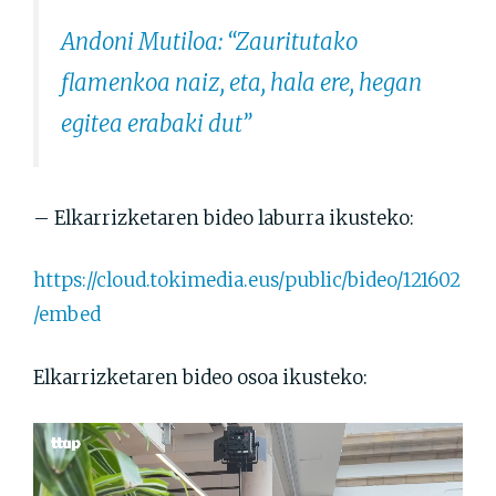
Andoni Mutiloa: “Zauritutako
flamenkoa naiz, eta, hala ere, hegan
egitea erabaki dut”
– Elkarrizketaren bideo laburra ikusteko:
https://cloud.tokimedia.eus/public/bideo/121602
/embed
Elkarrizketaren bideo osoa ikusteko:
Bideo
erreproduzigailua