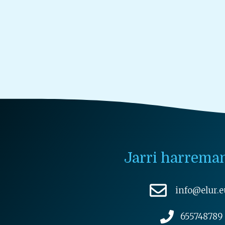
Jarri harrema
info@elur.e
655748789