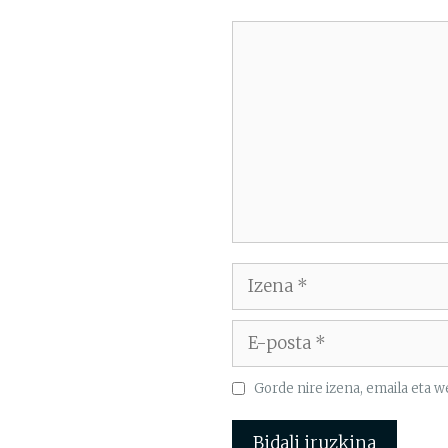
Iruzkina
Izena
E-
posta
Gorde nire izena, emaila eta