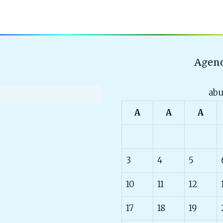
Agend
abu
A
A
A
3
4
5
10
11
12
17
18
19