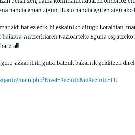
n izan behar zen, baina konfinamenduaren ondorioz em
ena handia eman zigun, ilusio handia egiten zigulako 
emanaldi bat ez ezik, bi eskainiko ditugu Loraldian, m
 baikara. Antzerkiaren Nazioarteko Eguna ospatzeko
areta!!!
 gero, azkar ibili, gutxi batzuk bakarrik gelditzen dire
.es/janto/main.php?Nivel=Recinto&idRecinto=FU