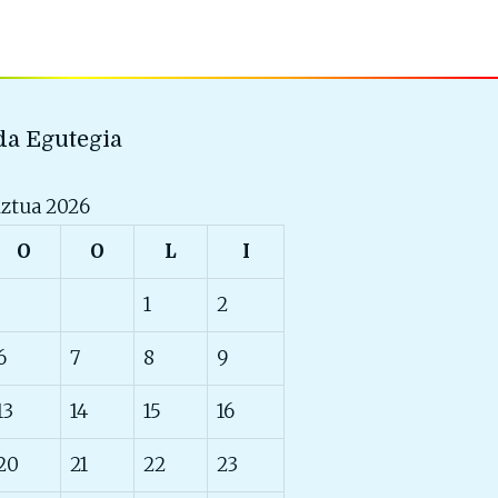
a Egutegia
ztua 2026
O
O
L
I
1
2
6
7
8
9
13
14
15
16
20
21
22
23