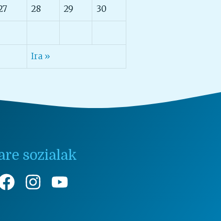
27
28
29
30
Ira »
are sozialak