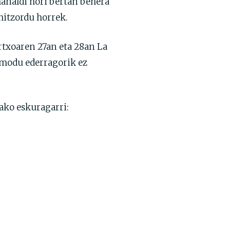
analdi hori bertan behera
hitzordu horrek.
artxoaren 27an eta 28an La
 modu ederragorik ez
lako eskuragarri: