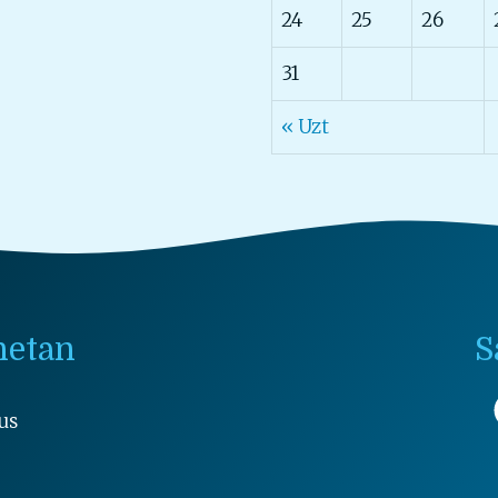
24
25
26
31
« Uzt
netan
S
us