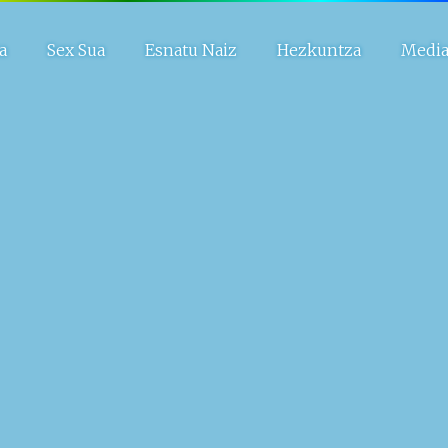
a
Sex Sua
Esnatu Naiz
Hezkuntza
Medi