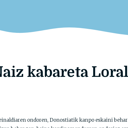
aiz kabareta Loral
reinaldiaren ondoren, Donostiatik kanpo eskaini beh