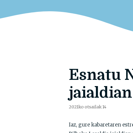
Esnatu N
jaialdian
2021ko otsailak 14
Iaz, gure kabaretaren est