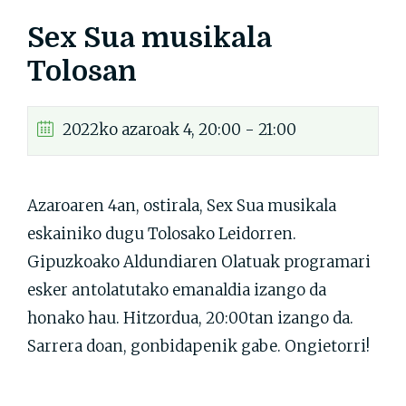
Sex Sua musikala
Tolosan
2022ko azaroak 4, 20:00 - 21:00
Azaroaren 4an, ostirala, Sex Sua musikala
eskainiko dugu Tolosako Leidorren.
Gipuzkoako Aldundiaren Olatuak programari
esker antolatutako emanaldia izango da
honako hau. Hitzordua, 20:00tan izango da.
Sarrera doan, gonbidapenik gabe. Ongietorri!