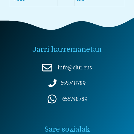
Jarri harremanetan
info@elur.eus
655748789
655748789
Sare sozialak