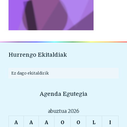
Hurrengo Ekitaldiak
Ez dago ekitaldirik
Agenda Egutegia
abuztua 2026
A
A
A
O
O
L
I