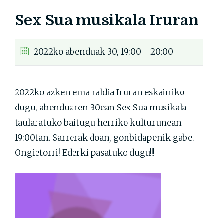
Sex Sua musikala Iruran
2022ko abenduak 30, 19:00 - 20:00
2022ko azken emanaldia Iruran eskainiko
dugu, abenduaren 30ean Sex Sua musikala
taularatuko baitugu herriko kulturunean
19:00tan. Sarrerak doan, gonbidapenik gabe.
Ongietorri! Ederki pasatuko dugu!!!