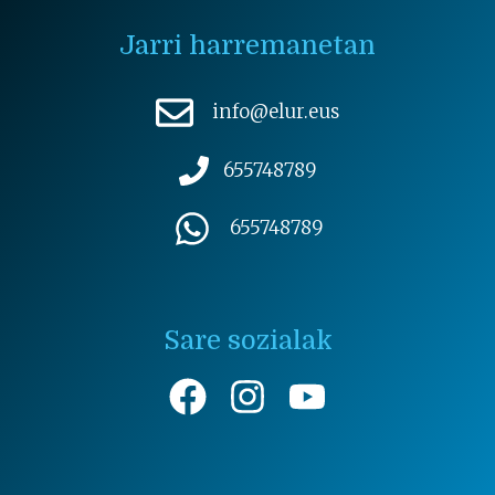
Jarri harremanetan
info@elur.eus
655748789
655748789
Sare sozialak