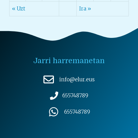
« Uzt
Ira »
Jarri harremanetan
info@elur.eus
655748789
655748789