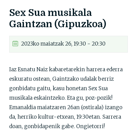
Sex Sua musikala
Gaintzan (Gipuzkoa)
2023ko maiatzak 26, 19:30 - 20:30
Iaz Esnatu Naiz kabaretarekin harrera ederra
eskuratu ostean, Gaintzako udalak berriz
gonbidatu gaitu, kasu honetan Sex Sua
musikala eskaintzeko. Eta gu, poz-pozik!
Emanaldia maiatzaren 26an (ostirala) izango
da, herriko kultur-etxean, 19:30etan. Sarrera
doan, gonbidapenik gabe. Ongietorri!