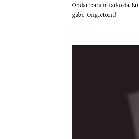
Ondarroara iritsiko da. E
gabe. Ongietorri!