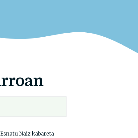
arroan
Esnatu Naiz kabareta