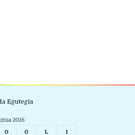
a Egutegia
ztua 2026
O
O
L
I