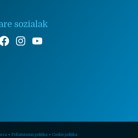
are sozialak
arra
Pribatutasun politika
Cookie politika