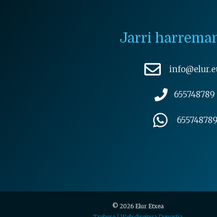
Jarri harrema
info@elur.e
655748789
65574878
© 2026 Elur Etxea
Trebere | Web diseinua Donostia