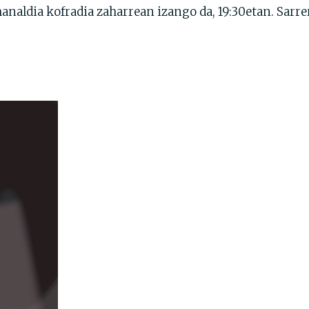
manaldia kofradia zaharrean izango da, 19:30etan. Sar