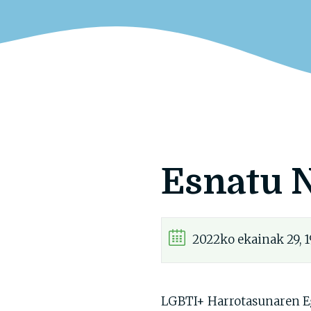
Esnatu N
2022ko ekainak 29, 1
LGBTI+ Harrotasunaren Eg