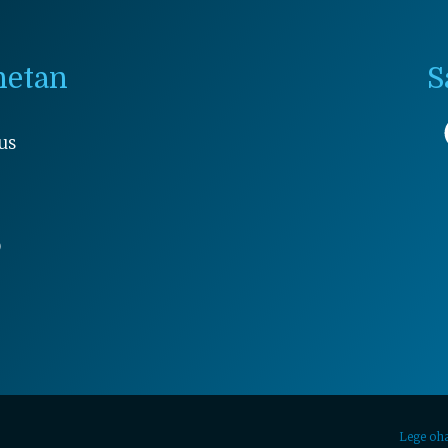
netan
S
us
9
Lege oh