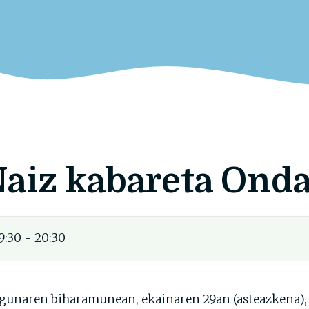
aiz kabareta Ond
9:30 - 20:30
unaren biharamunean, ekainaren 29an (asteazkena), 