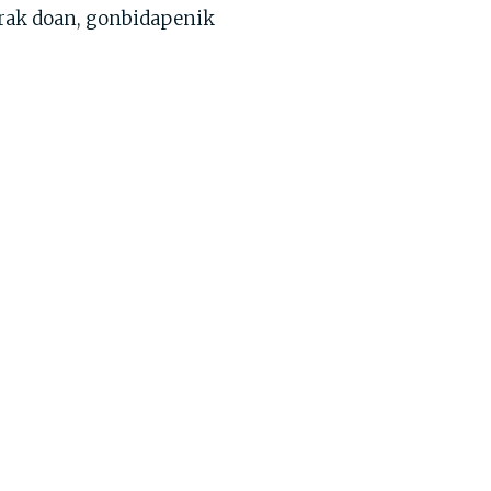
rerak doan, gonbidapenik