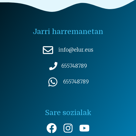
Jarri harremanetan
info@elur.eus
655748789
655748789
Sare sozialak