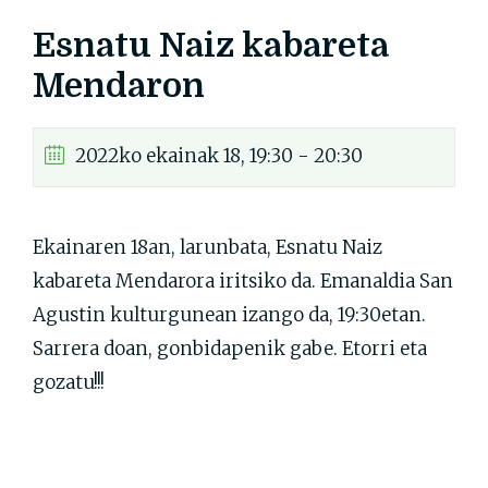
Esnatu Naiz kabareta
Mendaron
2022ko ekainak 18, 19:30 - 20:30
Ekainaren 18an, larunbata, Esnatu Naiz
kabareta Mendarora iritsiko da. Emanaldia San
Agustin kulturgunean izango da, 19:30etan.
Sarrera doan, gonbidapenik gabe. Etorri eta
gozatu!!!