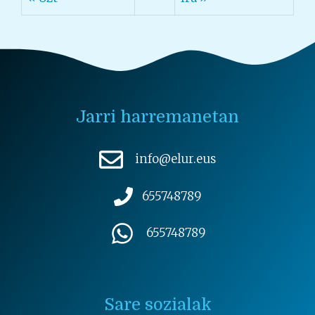
Jarri harremanetan
info@elur.eus
655748789
655748789
Sare sozialak