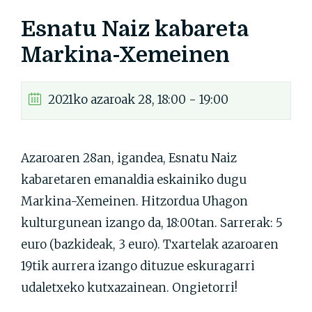
Esnatu Naiz kabareta
Markina-Xemeinen
2021ko azaroak 28, 18:00 - 19:00
Azaroaren 28an, igandea, Esnatu Naiz
kabaretaren emanaldia eskainiko dugu
Markina-Xemeinen. Hitzordua Uhagon
kulturgunean izango da, 18:00tan. Sarrerak: 5
euro (bazkideak, 3 euro). Txartelak azaroaren
19tik aurrera izango dituzue eskuragarri
udaletxeko kutxazainean. Ongietorri!