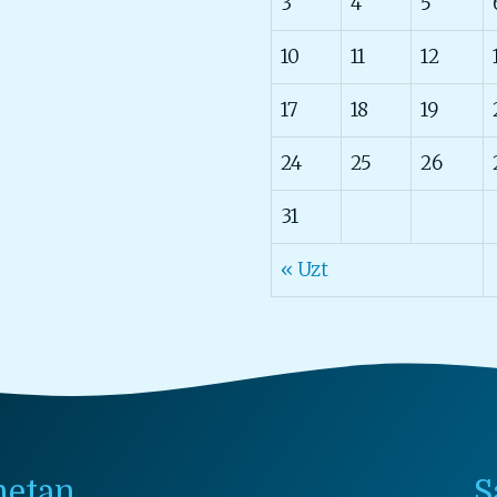
3
4
5
10
11
12
17
18
19
24
25
26
31
« Uzt
netan
S