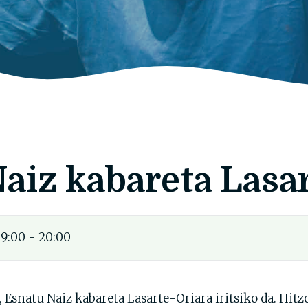
aiz kabareta Lasa
19:00 - 20:00
a, Esnatu Naiz kabareta Lasarte-Oriara iritsiko da. Hi