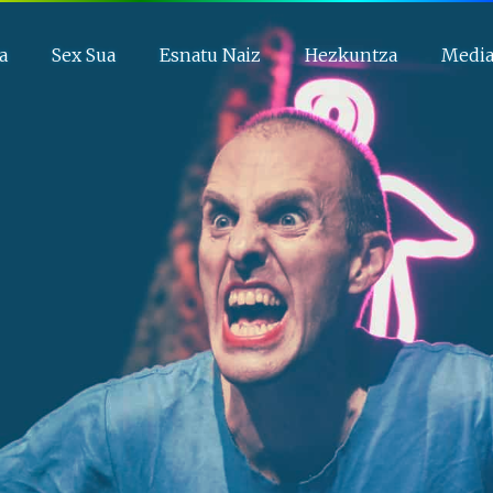
a
Sex Sua
Esnatu Naiz
Hezkuntza
Medi