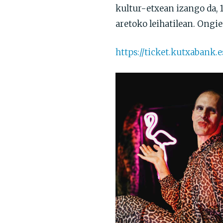
kultur-etxean izango da, 
aretoko leihatilean. Ongie
https://ticket.kutxaban