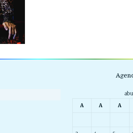
Agend
abu
A
A
A