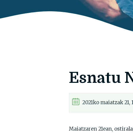
Esnatu N
2021ko maiatzak 21, 
Maiatzaren 21ean, ostiral