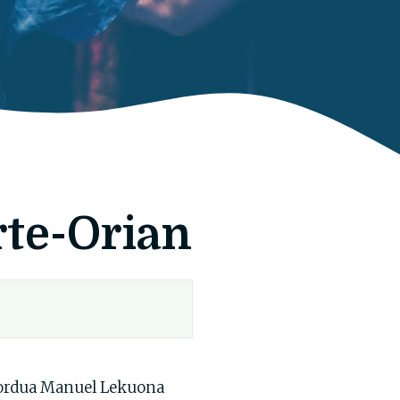
rte-Orian
tzordua Manuel Lekuona