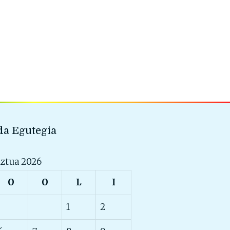
a Egutegia
ztua 2026
O
O
L
I
1
2