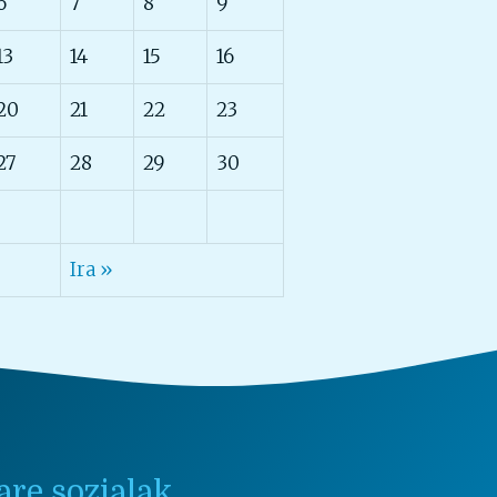
6
7
8
9
13
14
15
16
20
21
22
23
27
28
29
30
Ira »
are sozialak