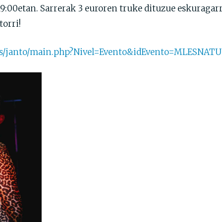
19:00etan. Sarrerak 3 euroren truke dituzue eskuragar
torri!
k.es/janto/main.php?Nivel=Evento&idEvento=MLESNATU