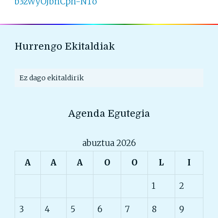
b3zWyOJbnCph-NTo
Hurrengo Ekitaldiak
Ez dago ekitaldirik
Agenda Egutegia
abuztua 2026
A
A
A
O
O
L
I
1
2
3
4
5
6
7
8
9