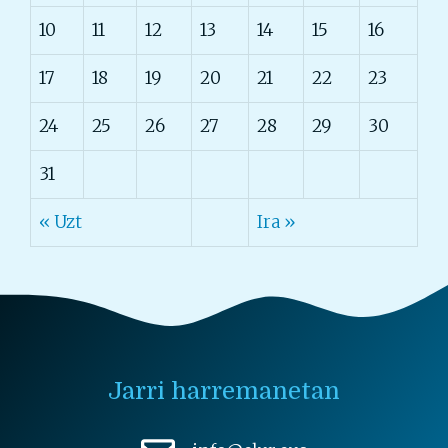
10
11
12
13
14
15
16
17
18
19
20
21
22
23
24
25
26
27
28
29
30
31
« Uzt
Ira »
Jarri harremanetan