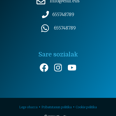
info@elur.eus
655748789
655748789
Sare sozialak
Lege oharra
Pribatutasun politika
Cookie politika