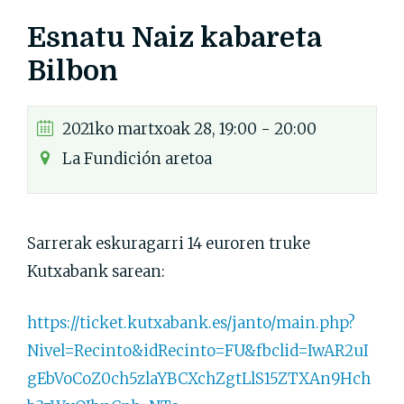
Esnatu Naiz kabareta
Bilbon
2021ko martxoak 28, 19:00 - 20:00
La Fundición aretoa
Sarrerak eskuragarri 14 euroren truke
Kutxabank sarean:
https://ticket.kutxabank.es/janto/main.php?
Nivel=Recinto&idRecinto=FU&fbclid=IwAR2uI
gEbVoCoZ0ch5zlaYBCXchZgtLlS15ZTXAn9Hch