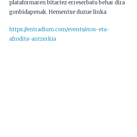
plataformaren bitartez erreserbatu behar dira
gonbidapenak. Hementxe duzue linka:
https://entradium.com/events/eros-eta-
afrodita-antzerkia