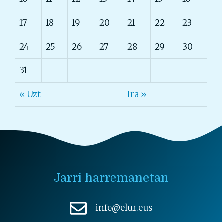
17
18
19
20
21
22
23
24
25
26
27
28
29
30
31
« Uzt
Ira »
Jarri harremanetan
info@elur.eus