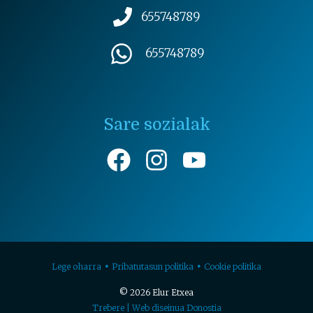
655748789
655748789
Sare sozialak
Lege oharra
Pribatutasun politika
Cookie politika
© 2026 Elur Etxea
Trebere | Web diseinua Donostia