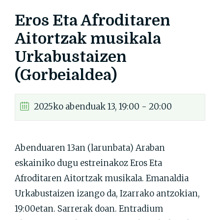
Eros Eta Afroditaren
Aitortzak musikala
Urkabustaizen
(Gorbeialdea)
2025ko abenduak 13, 19:00 - 20:00
Abenduaren 13an (larunbata) Araban
eskainiko dugu estreinakoz Eros Eta
Afroditaren Aitortzak musikala. Emanaldia
Urkabustaizen izango da, Izarrako antzokian,
19:00etan. Sarrerak doan. Entradium