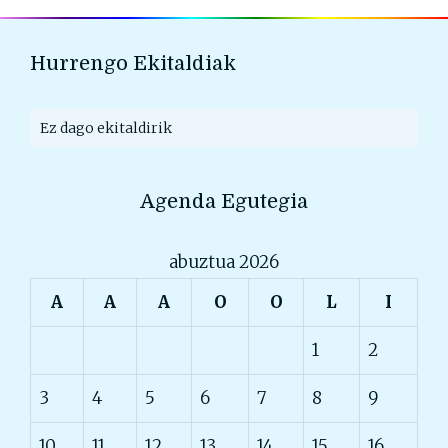
Hurrengo Ekitaldiak
Ez dago ekitaldirik
Agenda Egutegia
abuztua 2026
A
A
A
O
O
L
I
1
2
3
4
5
6
7
8
9
10
11
12
13
14
15
16