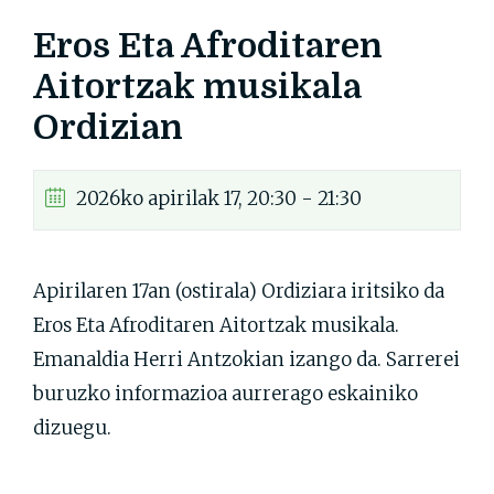
Eros Eta Afroditaren
Aitortzak musikala
Ordizian
2026ko apirilak 17, 20:30 - 21:30
Apirilaren 17an (ostirala) Ordiziara iritsiko da
Eros Eta Afroditaren Aitortzak musikala.
Emanaldia Herri Antzokian izango da. Sarrerei
buruzko informazioa aurrerago eskainiko
dizuegu.