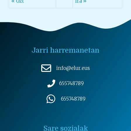
« Uzt
Ira »
Jarri harremanetan
info@elur.eus
655748789
655748789
Sare sozialak