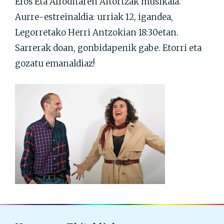
Eros Eta Afroditaren Aitortzak musikala.
Aurre-estreinaldia: urriak 12, igandea,
Legorretako Herri Antzokian 18:30etan.
Sarrerak doan, gonbidapenik gabe. Etorri eta
gozatu emanaldiaz!