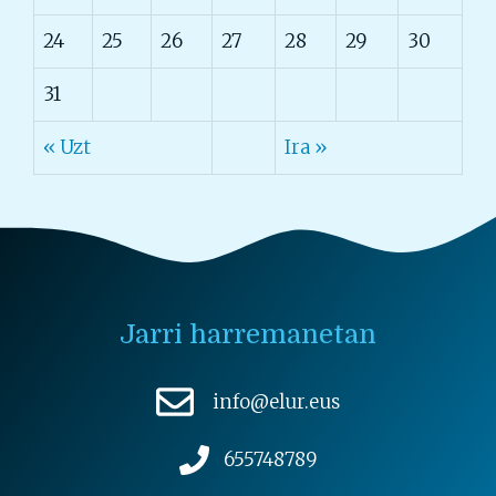
24
25
26
27
28
29
30
31
« Uzt
Ira »
Jarri harremanetan
info@elur.eus
655748789