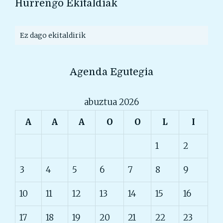
Hurrengo Ekitaldiak
Ez dago ekitaldirik
Agenda Egutegia
abuztua 2026
A
A
A
O
O
L
I
1
2
3
4
5
6
7
8
9
10
11
12
13
14
15
16
17
18
19
20
21
22
23