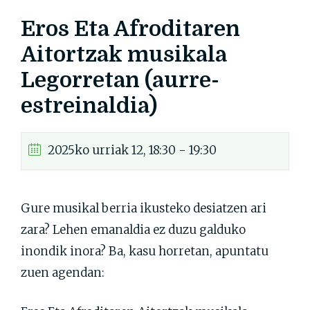
Eros Eta Afroditaren
Aitortzak musikala
Legorretan (aurre-
estreinaldia)
2025ko urriak 12, 18:30 - 19:30
Gure musikal berria ikusteko desiatzen ari
zara? Lehen emanaldia ez duzu galduko
inondik inora? Ba, kasu horretan, apuntatu
zuen agendan: